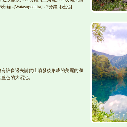
[Watasugedaira] - 7分鐘 -[蓮池]
途有許多過去誌賀山噴發後形成的美麗的湖
鈷藍色的大沼池。