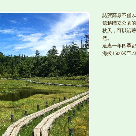
誌賀高原不僅
信越國立公園的
秋天，可以沿
然。
這裏一年四季
海拔1500米至