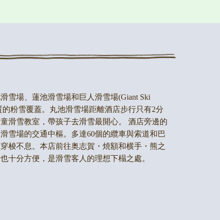
雪場、蓮池滑雪場和巨人滑雪場(Giant Ski
被優質的粉雪覆蓋。丸池滑雪場距離酒店步行只有2分
童滑雪教室，帶孩子去滑雪最開心。 酒店旁邊的
滑雪場的交通中樞。多達60個的纜車與索道和巴
間穿梭不息。本店前往奥志賀・焼額和横手・熊之
場也十分方便，是滑雪客人的理想下榻之處。