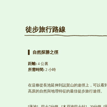
徒步旅行路線
自然探勝之徑
距離:
4 公裏
所需時間:
2 小時
在這條從長池延伸到誌賀山的途徑上，可以看
高原的自然與地理特征的最佳徒步旅行途徑。
[蓮池] - 巴士7分鐘 - [木戸池巴士站] - 20分鐘 -[