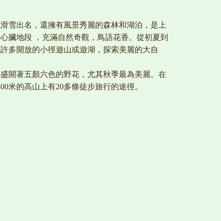
以滑雪出名，還擁有風景秀麗的森林和湖泊，是上
心臟地段 ，充滿自然奇觀，鳥語花香。從初夏到
著許多開放的小徑遊山或遊湖，探索美麗的大自
都盛開著五顏六色的野花，尤其秋季最為美麗。在
2300米的高山上有20多條徒步旅行的途徑。