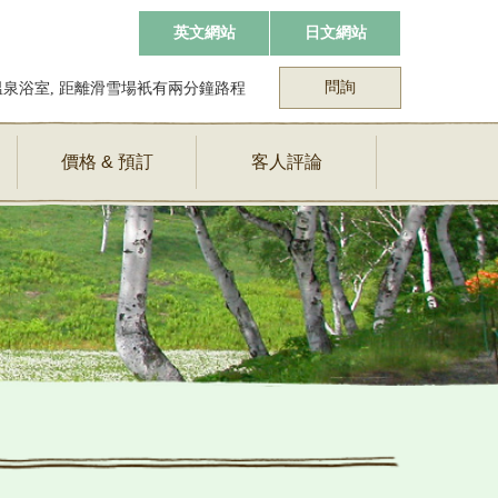
英文網站
日文網站
問詢
泉浴室, 距離滑雪場衹有兩分鐘路程
價格 & 預訂
客人評論