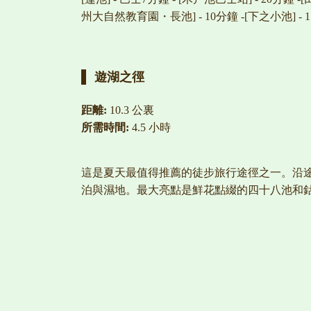
州大自然教育園・長池] - 10分鐘 -[下之小池] - 15分鐘 -
遊湖之徑
距離:
10.3 公裏
所需時間:
4.5 小時
這是夏天最值得推薦的徒步旅行途徑之一。沿
泊與濕地。最大亮點是鮮花點綴的四十八池和