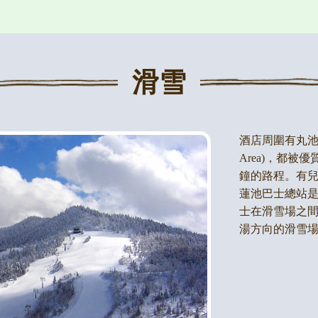
滑雪
酒店周圍有丸池滑
Area)，都
鐘的路程。有兒
蓮池巴士總站是
士在滑雪場之
湯方向的滑雪