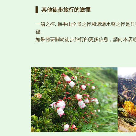
其他徒步旅行的途徑
一沼之徑, 橫手山全景之徑和潺潺水聲之徑是
徑。
如果需要關於徒步旅行的更多信息，請向本店