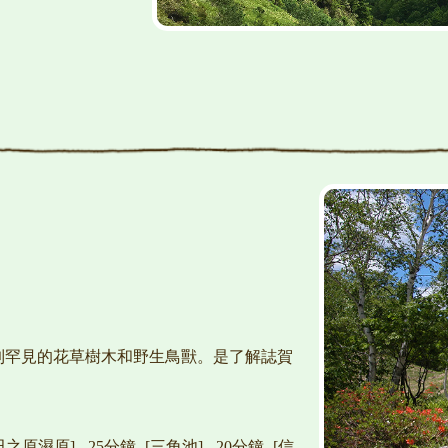
到罕見的花草樹木和野生鳥獸。是了解誌賀
田之原濕原] - 25分鐘 -[三角池] - 20分鐘 -[信